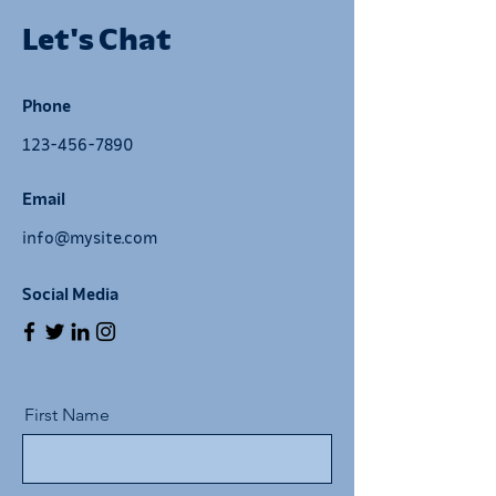
Let's Chat
Phone
123-456-7890
Email
info@mysite.com
Social Media
First Name