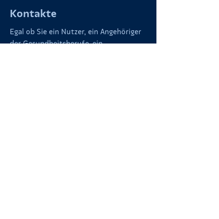
Kontakte
Egal ob Sie ein Nutzer, ein Angehöriger
der Gesundheitsberufe, ein
Gesundheitszentrum oder ein
Journalist sind, schicken Sie uns eine E-
Mail!
254 Rue Vendôme,
69003 Lyon
FRANCE
contact@sharedcontraception.org