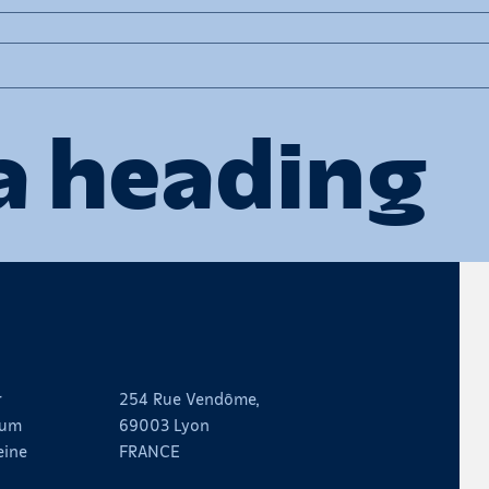
a heading
Submit
r
254 Rue Vendôme,
rum
69003 Lyon
eine
FRANCE