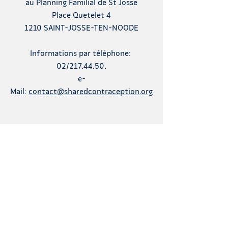
au Planning Familial de St Josse
Place Quetelet 4
1210 SAINT-JOSSE-TEN-NOODE
Informations par téléphone:
02/217.44.50.
e-
Mail:
contact@sharedcontraception.org
SUISSE
Neuchâtel, Genève,
Lausanne et Sion
Permanences d'accueil