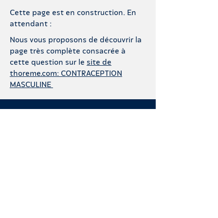
Cette page est en construction. En
attendant :
Nous vous proposons de découvrir la
page très complète consacrée à
cette question sur le
site de
thoreme.com: CONTRACEPTION
MASCULINE
NOUS CONTACTER
Que vous soyez usager·ère,
professionnel.les de santé, centre de
santé, journaliste : envoyez-nous un
mail !
254 Rue Vendôme,
69003 Lyon