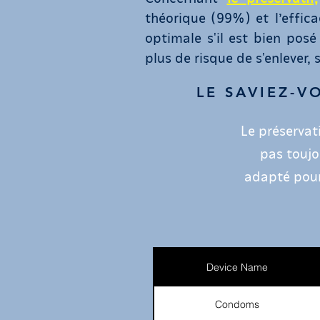
théorique (99%) et l’effic
optimale s'il est bien posé
plus de risque de s'enlever,
LE SAVIEZ-V
Le préservat
pas toujou
adapté pour 
Device Name
Condoms