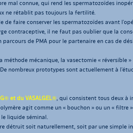
re mal connue, qui rend les spermatozoïdes inopér
 ne rétablit pas toujours la fertilité.
ible de faire conserver les spermatozoïdes avant l'o
arge contraceptive, il ne faut pas oublier que la con
 parcours de PMA pour le partenaire en cas de dési
 la méthode mécanique, la vasectomie « réversible » 
! De nombreux prototypes sont actuellement à l'étud
UG® et du VASALGEL®
, qui consistent tous deux à 
polymère agit comme un « bouchon » ou un « filtre 
le liquide séminal.
e détruit soit naturellement, soit par une simple i