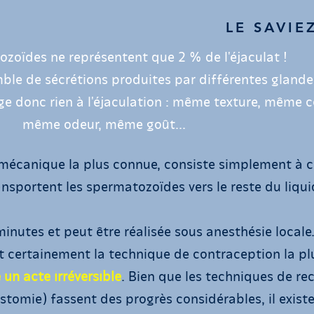
LE SAVIE
zoïdes ne représentent que 2 % de l'éjaculat !
mble de sécrétions produites par différentes glande
e donc rien à l'éjaculation : même texture, même c
même odeur, même goût...
mécanique la plus connue, consiste simplement à 
ansportent les spermatozoïdes vers le reste du liqu
inutes et peut être réalisée sous anesthésie locale
st certainement la technique de contraception la pl
un acte irréversible
. Bien que les techniques de re
tomie) fassent des progrès considérables, il exist