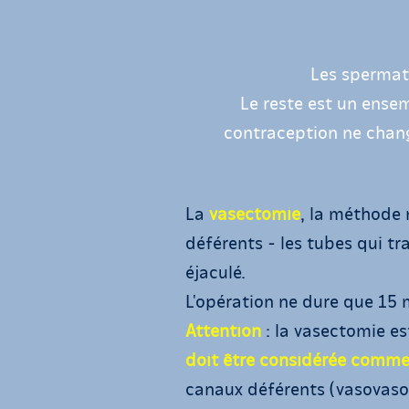
Les spermato
Le reste est un ense
contraception ne chang
La
vasectomie
, la méthode 
déférents - les tubes qui tr
éjaculé.
L'opération ne dure que 15 m
Attention
: la vasectomie e
doit être considérée comme 
canaux déférents (vasovasos