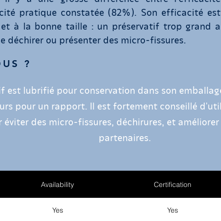
acité pratique constatée (82%). Son efficacité est
 et à la bonne taille : un préservatif trop grand a
 se déchirer ou présenter des micro-fissures.
OUS ?
if est lubrifié pour conservation dans son emballage
rs pour un rapport. Il est fortement conseillé d'util
éviter des micro-fissures, déchirures, et améliorer
partenaires.
Availability
Certification
Yes
Yes