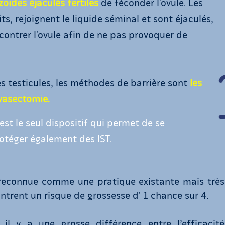
oïdes éjaculés fertiles
de féconder l'ovule. Les
, rejoignent le liquide séminal et sont éjaculés,
ontrer l'ovule afin de ne pas provoquer de
s testicules, les méthodes de barrière sont
les
a vasectomie.
est le seul dispositif qui permet de se
otéger également des IST.
reconnue comme une pratique existante mais très
ntrent un risque de grossesse d' 1 chance sur 4.
il y a une grosse différence entre l’efficacité