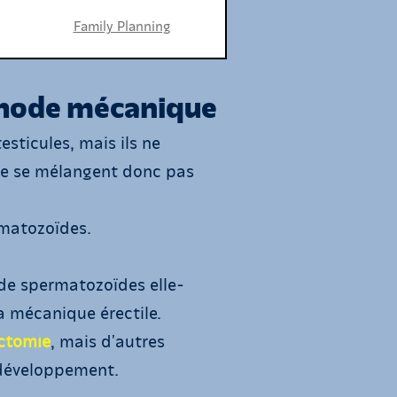
Family Planning
hode mécanique
sticules, mais ils ne
ne se mélangent donc pas
rmatozoïdes.
de spermatozoïdes elle-
la mécanique érectile.
ctomie
, mais d'autres
 développement.