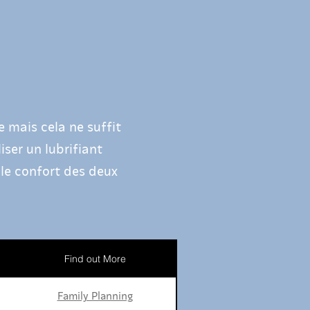
 mais cela ne suffit
iser un lubrifiant
 le confort des deux
Find out More
Family Planning