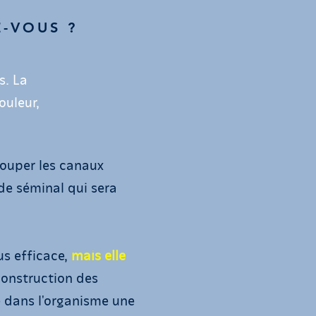
Z-VOUS ?
s. La
ouleur,
couper les canaux
ide séminal qui sera
.
us efficace,
mais elle
construction des
e dans l'organisme une