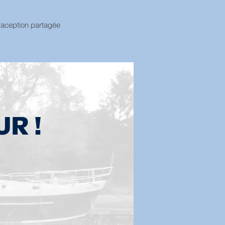
raception partagée
UR !