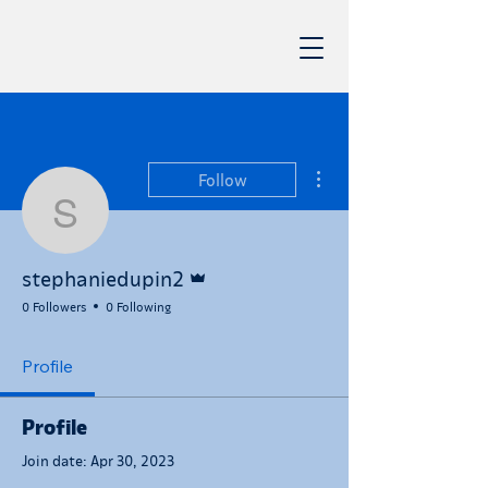
More actions
Follow
stephaniedupin2
Admin
stephaniedupin2
0 Followers
0 Following
Profile
Profile
Join date: Apr 30, 2023