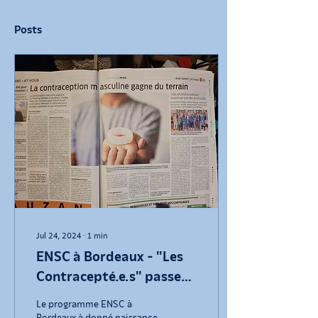
Posts
Jul 24, 2024
∙
1
min
ENSC à Bordeaux - "Les
Contracepté.e.s" passent
à l'action
Le programme ENSC à
Bordeaux à donné naissance