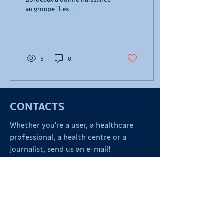
au groupe "Les
Contracepté.e.s" ! Nous
sommes fiers de voir leur
engagement auprès du...
5
0
CONTACTS
Whether you're a user, a healthcare
professional, a health centre or a
journalist, send us an e-mail!
254 Rue Vendôme,
69003 Lyon
FRANCE